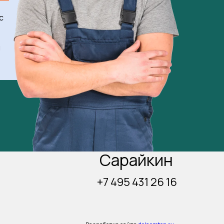
с
м
Сарайкин
+7 495 431 26 16