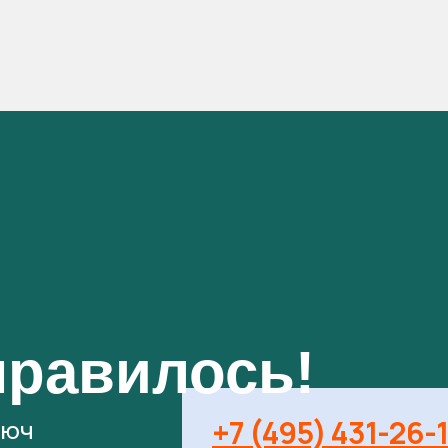
нравилось!
+7 (495) 431-26-
люч