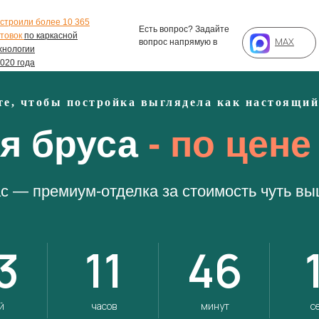
строили более 10 365
Есть вопрос? Задайте
товок
по каркасной
MAX
вопрос напрямую в
хнологии
2020 года
те, чтобы постройка выглядела как настоящий
я бруса
- по цене
ас — премиум-отделка за стоимость чуть вы
3
11
46
й
часов
минут
с