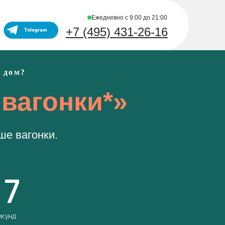
Ежедневно с 9:00 до 21:00
+7 (495) 431-26-16
 дом?
 вагонки*»
ше вагонки.
17
екунд