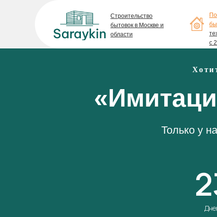
По
Строительство
бы
бытовок в Москве и
те
области
с 
Хоти
«Имитаци
Только у н
2
Дне