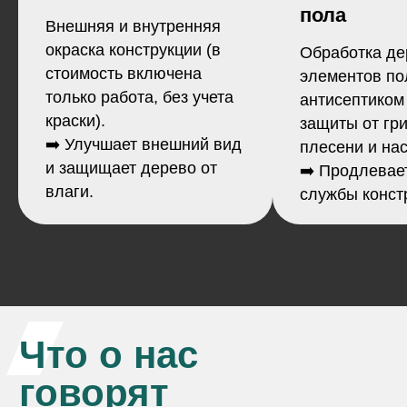
пола
материала в момент приемки.
Внешняя и внутренняя
В случае возникновения гарантийных
окраска конструкции (в
Обработка д
случаев обращайтесь в службу
стоимость включена
поддержки, мы постараемся решить
элементов по
все вс рок до 7 дней.
только работа, без учета
антисептиком
краски).
защиты от гри
➡️ Улучшает внешний вид
плесени и на
и защищает дерево от
➡️ Продлевае
влаги.
службы конст