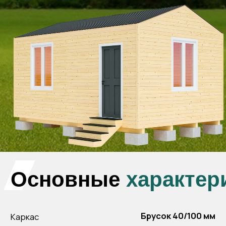
Брусок 40/100 мм
Каркас
Сваи 89 мм, длина 2 м
Фундамент
Двухскатная, профнастил, цвет
Кровля
графит
Полы
Шпунтованные доски 36 мм
Окно
ПВХ 1Х1 (4шт)
Площадь общая
35
Внешняя отделка
Имитация бруса класс С
Внутреняя отделка
Вагонка класс С