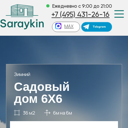
Ежедневно с 9:00 до 21:00
+7 (495) 431-26-16
MAX
Зимний
Садовый
дом 6Х6
36 м2
6м на 6м
Можно изменить
Типовой проект
За 3 дня
Сборка на участке
Цена не вырастет
Оплата по факту