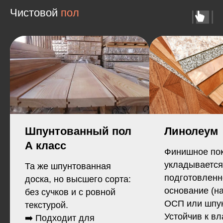
Чистовой
пол
Прочная гарантия
За 1 день
Любой проект строим на участке
в день заезда. Если вы заказали
индивидуальный проект сроки
согласуем заранее
Шпунтованный пол
Линолеум
Материалы класса
А класс
"Стандарт"
Финишное пок
Стройматериалы не ниже
уровня ГОСТ. Хотите выше?
укладывается
Та же шпунтованная
Закупим оптом и заменим
стандартные
подготовленн
доска, но высшего сорта:
основание (н
без сучков и с ровной
ОСП или шпун
текстурой.
Фиксированная цена
Устойчив к вл
Цена названная по телефону при
➡️ Подходит для