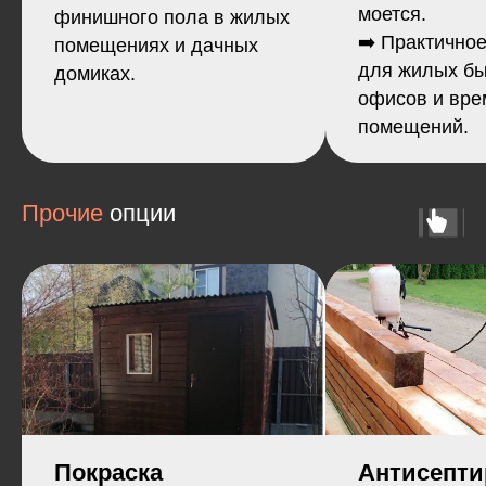
предварительном расчете при
моется.
финишного пола в жилых
сохранении комплектации не
изменится
➡️ Практично
помещениях и дачных
для жилых бы
домиках.
офисов и вр
помещений.
Прочие
опции
Гарантия действует на работу
Покраска
Антисепти
в течении 3 лет, на качество