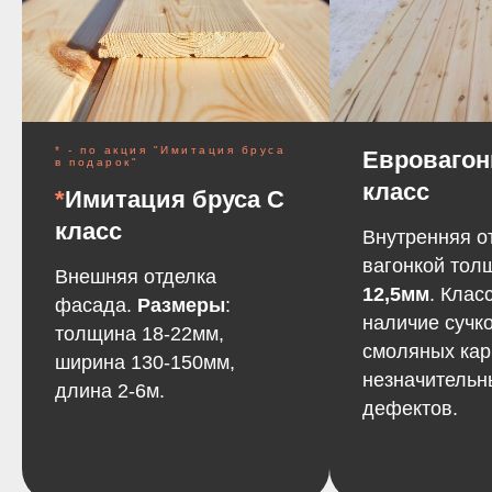
* - по акция "Имитация бруса
Евровагон
в подарок"
класс
*
Имитация бруса С
класс
Внутренняя о
вагонкой то
Внешняя отделка
12,5мм
. Клас
фасада.
Размеры
:
наличие сучко
толщина 18-22мм,
смоляных кар
ширина 130-150мм,
незначительн
длина 2-6м.
дефектов.