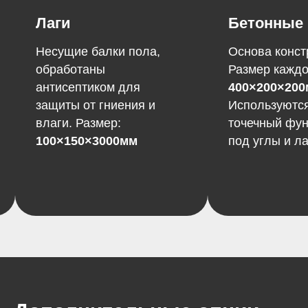
Бетонные блоки
Оцинк
профл
Основа конструкции.
Размер каждого блока:
Материал
Фото
наших работ лето
2025
400×200×200мм
.
Толщина
Используются как
0,35мм
,
точечный фундамент —
подбира
под углы и лаги.
индивид
размер 
от корроз