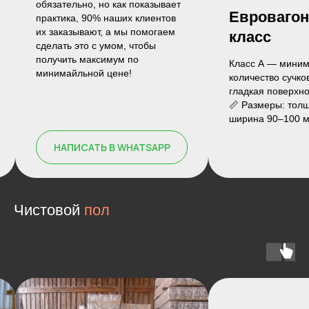
ает
Евровагонка А
Блокха
ов
ем
класс
Класс С — 
сучки, трещ
Класс А — минимальное
📏 Размеры
количество сучков, чистая и
ширина 120
гладкая поверхность.
м
📏 Размеры: толщина 12–14 мм,
ширина 90–100 мм, длина 2–6 м
P
Чистовой
пол