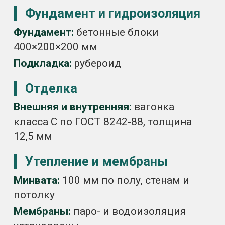
Входная дверь:
наборная из вагонки
200×90 см