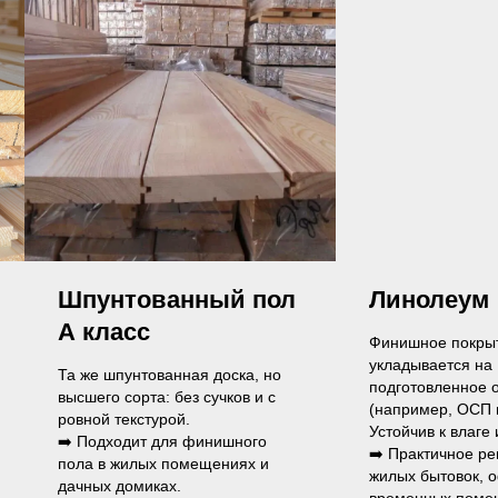
ол
Линолеум
ОСП
Финишное покрытие,
Прочная пли
укладывается на
основа под
но
подготовленное основание
другие пок
с
(например, ОСП или шпунт).
эксплуатаци
Устойчив к влаге и легко моется.
➡️ Прочный 
➡️ Практичное решение для
материал д
жилых бытовок, офисов и