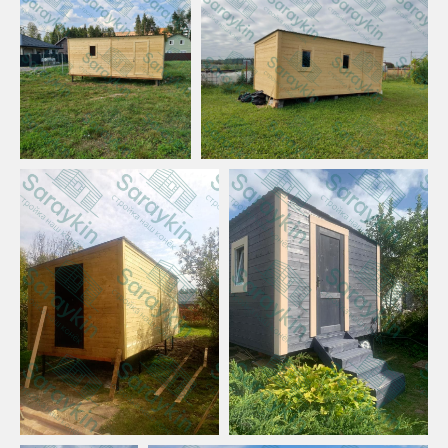
Гарантия действует на работу
в течении 3 лет, на качество
материала в момент приемки.
В случае возникновения гарантийных
случаев обращайтесь в службу
поддержки, мы постараемся решить
все вс рок до 7 дней.