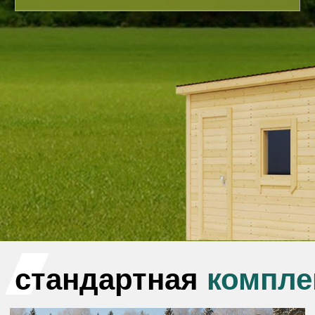
стандартная
комплектация
Каркас и лаги
Каркас:
брусок 100×40 мм
Лаги:
антисептированный брус
100×150 мм
Фундамент и гидроизоляция
Фундамент:
бетонные блоки