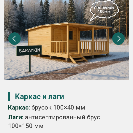
400×200×200 мм
Подкладка:
рубероид
Отделка
Внешняя и внутренняя:
вагонка
класса С по ГОСТ 8242-88, толщина
12,5 мм
Утепление и мембраны
Минвата:
100 мм по полу, стенам и
потолку
Мембраны:
паро- и водоизоляция
установлены
Кровля и полы
Кровля:
оцинкованный профнастил
0,35 мм
Пол:
обрезная доска 25 мм
Окна и дверь
Окно:
деревянное с открыванием,
60×90 см