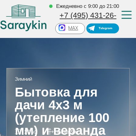
Ежедневно с 9:00 до 21:00
+7 (495) 431-26-
16
MAX
Зимний
Бытовка для
дачи 4х3 м
(утепление 100
мм) и веранда
20 м2
4м на 3м
4х2 м
Можно изменить
Типовой проект
За 1 день
Сборка на участке
Цена не вырастет
Оплата по факту