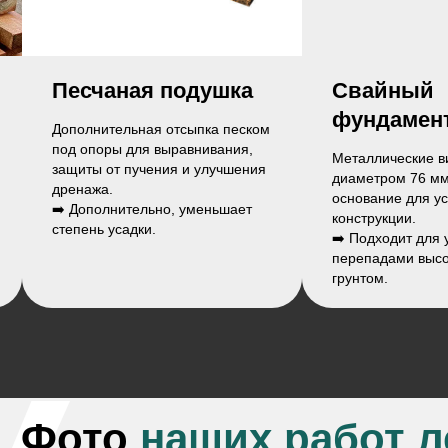
а
Свайный
Лестни
фундамент
ском
Крепкая де
я,
на входной
Металлические винтовые сваи
ения
конструкци
диаметром 76 мм — надежное
временем.
основание для установки
ет
➡️ Подходит
конструкции.
➡️ Подходит для участков с
перепадами высот или слабым
грунтом.