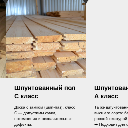
Шпунтованный пол
Линолеум
А класс
Финишное покрыт
укладывается на
Та же шпунтованная доска, но
подготовленное 
высшего сорта: без сучков и с
(например, ОСП и
ровной текстурой.
Устойчив к влаге 
➡️ Подходит для финишного
➡️ Практичное р