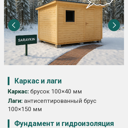
Отделка
Внешняя и внутренняя:
вагонка
класса С по ГОСТ 8242-88, толщина
12,5 мм
Утепление и мембраны
Минвата:
100 мм по полу, стенам и
потолку
Мембраны:
паро- и водоизоляция
установлены
Кровля и полы
Кровля:
оцинкованный профнастил
0,35 мм
Пол:
обрезная доска 25 мм
Окна и дверь
Окно:
деревянное с открыванием,
60×90 см
Входная дверь:
наборная из вагонки