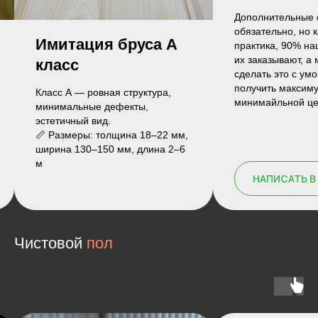
Дополнительные опции — это не
обязательно, но как показывает
Евровагон
практика, 90% наших клиентов
их заказывают, а мы помогаем
класс
сделать это с умом, чтобы
получить максимум по
Класс А — миним
минимайльной цене!
количество сучков
гладкая поверхно
📏 Размеры: тол
ширина 90–100 м
НАПИСАТЬ В WHATSAPP
Чистовой
пол