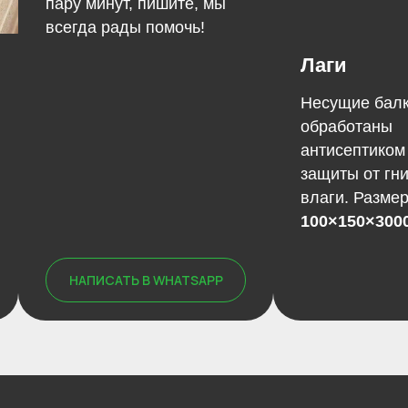
Лаги
Бетонные 
Несущие балки пола,
Основа конст
обработаны
Размер каждо
Фото
наших работ лето
2025
антисептиком для
400×200×200
защиты от гниения и
Используются
влаги. Размер:
точечный фу
100×150×3000мм
под углы и ла