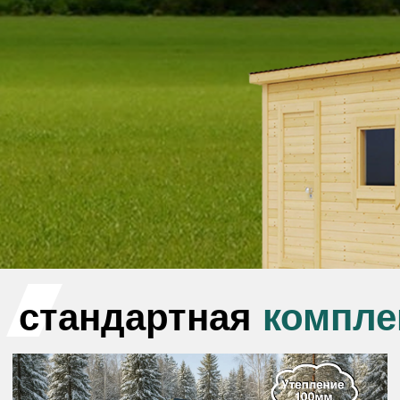
Каркас и лаги
Каркас:
брусок 100×40 мм
Лаги:
антисептированный брус
100×150 мм
Фундамент и гидроизоляция
Фундамент:
бетонные блоки
400×200×200 мм
Подкладка:
рубероид