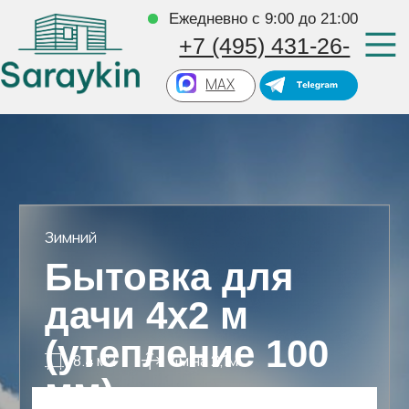
Ежедневно с 9:00 до 21:00
+7 (495) 431-26-
16
MAX
Зимний
Бытовка для
дачи 4х2 м
(утепление 100
8.4 м2
4м на 2,1м
мм)
Можно изменить
Типовой проект
За 1 день
Сборка на участке
Цена не вырастет
Оплата по факту