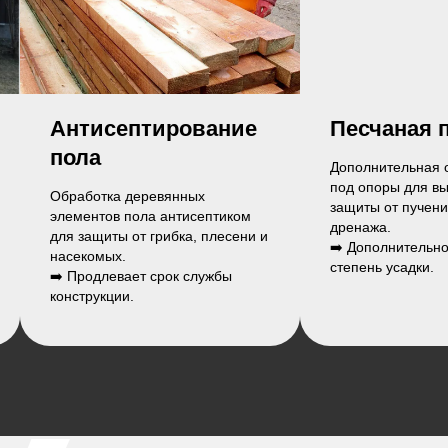
Песчаная подушка
Свайный
фундамен
Дополнительная отсыпка песком
под опоры для выравнивания,
Металлические в
защиты от пучения и улучшения
диаметром 76 м
дренажа.
основание для ус
➡️ Дополнительно, уменьшает
конструкции.
степень усадки.
➡️ Подходит для у
перепадами высо
грунтом.