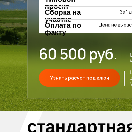
проект
Сборка на
За 1 
участке
Оплата по
Цена не выра
факту
60 500 руб.
Узнать расчет под ключ
стандартна