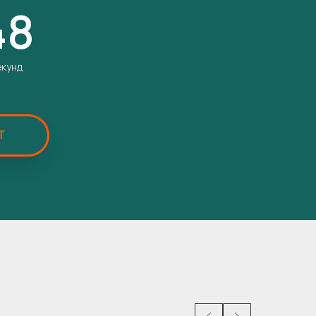
46
екунд
Т