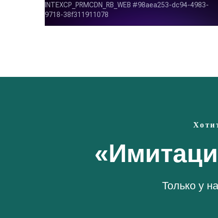
Хоти
«Имитаци
Только у н