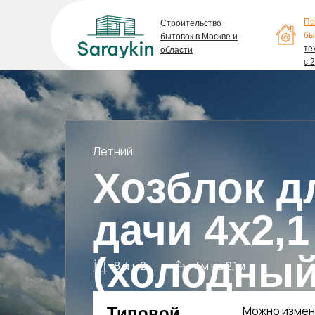
По
Строительство
бы
бытовок в Москве и
те
области
с 
Летний
Хозблок д
дачи 4х2,1
(холодный
8.4 м2
4м на 2,1м
Можно измен
Типовой