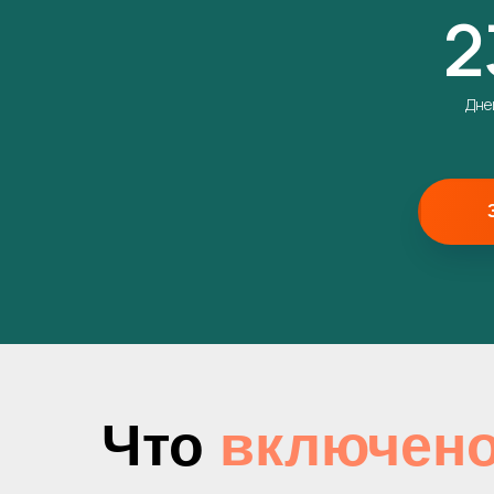
2
Дне
Что
включен