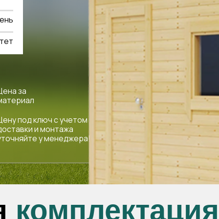
день
стет
Цена за
материал
Цену под ключ с учетом
доставки и монтажа
уточняйте у менеджера!
я
комплектация