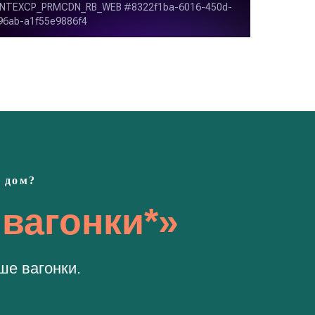
 дом?
 вагонки*»
ше вагонки.