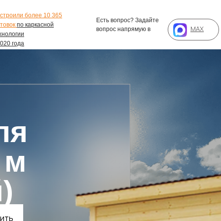
строили более 10 365
Есть вопрос? Задайте
товок
по каркасной
MAX
вопрос напрямую в
хнологии
2020 года
ля
 м
)
ить